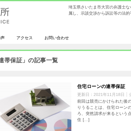
埼玉県さいたま市大宮の弁護士な
属し、示談交渉から訴訟等の法的
の声
アクセス
お問い合わせ
連帯保証」の記事一覧
住宅ローンの連帯保証
更新日：
2021年11月18日
前回は競売にかけられた後
りうることは、住宅ローンの
ろ、突然請求が来るという点
住 […]